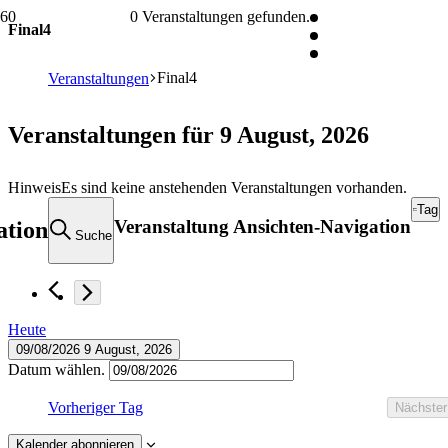
0 Veranstaltungen gefunden.
Final4
Final4
Veranstaltungen
Veranstaltungen für 9 August, 2026
Hinweis
Es sind keine anstehenden Veranstaltungen vorhanden.
Tag
Veranstaltung Ansichten-Navigation
ation
Suche
Heute
09/08/2026
9 August, 2026
Datum wählen.
Vorheriger Tag
Nächster
Kalender abonnieren