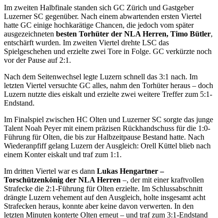
Im zweiten Halbfinale standen sich GC Zürich und Gastgeber
Luzerner SC gegenüber. Nach einem abwartenden ersten Viertel
hatte GC einige hochkarätige Chancen, die jedoch vom später
ausgezeichneten
besten Torhüter der NLA Herren, Timo Bütler
,
entschärft wurden. Im zweiten Viertel drehte LSC das
Spielgeschehen und erzielte zwei Tore in Folge. GC verkürzte noch
vor der Pause auf 2:1.
Nach dem Seitenwechsel legte Luzern schnell das 3:1 nach. Im
letzten Viertel versuchte GC alles, nahm den Torhüter heraus – doch
Luzern nutzte dies eiskalt und erzielte zwei weitere Treffer zum 5:1-
Endstand.
Im Finalspiel zwischen HC Olten und Luzerner SC sorgte das junge
Talent Noah Peyer mit einem präzisen Rückhandschuss für die 1:0-
Führung für Olten, die bis zur Halbzeitpause Bestand hatte. Nach
Wiederanpfiff gelang Luzern der Ausgleich: Orell Küttel blieb nach
einem Konter eiskalt und traf zum 1:1.
Im dritten Viertel war es dann
Lukas Hengartner –
Torschützenkönig der NLA Herren
–, der mit einer kraftvollen
Strafecke die 2:1-Führung für Olten erzielte. Im Schlussabschnitt
drängte Luzern vehement auf den Ausgleich, holte insgesamt acht
Strafecken heraus, konnte aber keine davon verwerten. In den
letzten Minuten konterte Olten erneut – und traf zum 3:1-Endstand