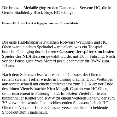
Die bronzen Medaille ging zu den Damen von Servette HC, die im
Genfer Stadtderby Black Boys HC schlugen.
Herren: HC Olten krönt sich gegen Luzerner SC zum Meister
Die erste Halbfinalpartie zwischen Rotweiss Wettingen und HC
Olten war ein echtes Spektakel – mit allem, was ein Topspiel
braucht. Olten ging durch
Lorenz Gassner, der später zum besten
Spieler der NLA Herren
gewählt wurde, mit 1:0 in Führung. Noch
vor der Pause glich Yves Morard per Siebenmeter für RWW zum
1:1 aus.
Nach dem Seitenwechsel war es erneut Gassner, der Olten mit
seinem zweiten Treffer wieder in Führung brachte. Doch Wettingen
antwortete schnell mit einem Strafeckentor zum 2:2. Kurz vor Ende
des dritten Viertels brachte Nico Muggli, Captain von HC Olten,
sein Team erneut in Führung – 3:2. Im letzten Viertel führte ein
blitzschneller Konter von RWW zu einem weiteren Penalty, der zum
3:3 verwandelt wurde. Im anschliessenden Shoot-out behielt HC
Olten die Nerven – Lorenz Gassner versenkte die entscheidende
Shoot-out zum Finaleinzug.