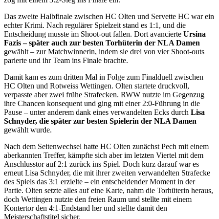
Das zweite Halbfinale zwischen HC Olten und Servette HC war ein
echter Krimi. Nach regulärer Spielzeit stand es 1:1, und die
Entscheidung musste im Shoot-out fallen. Dort avancierte
Ursina
Fazis – später auch zur besten Torhüterin der NLA Damen
gewählt – zur Matchwinnerin, indem sie drei von vier Shoot-outs
parierte und ihr Team ins Finale brachte.
Damit kam es zum dritten Mal in Folge zum Finalduell zwischen
HC Olten und Rotweiss Wettingen. Olten startete druckvoll,
verpasste aber zwei frühe Strafecken. RWW nutzte im Gegenzug
ihre Chancen konsequent und ging mit einer 2:0-Führung in die
Pause – unter anderem dank eines verwandelten Ecks durch
Lisa
Schnyder, die später zur besten Spielerin der NLA Damen
gewählt wurde.
Nach dem Seitenwechsel hatte HC Olten zunächst Pech mit einem
aberkannten Treffer, kämpfte sich aber im letzten Viertel mit dem
Anschlusstor auf 2:1 zurück ins Spiel. Doch kurz darauf war es
erneut Lisa Schnyder, die mit ihrer zweiten verwandelten Strafecke
des Spiels das 3:1 erzielte – ein entscheidender Moment in der
Partie. Olten setzte alles auf eine Karte, nahm die Torhüterin heraus,
doch Wettingen nutzte den freien Raum und stellte mit einem
Kontertor den 4:1-Endstand her und stellte damit den
Meisterschaftstitel sicher.