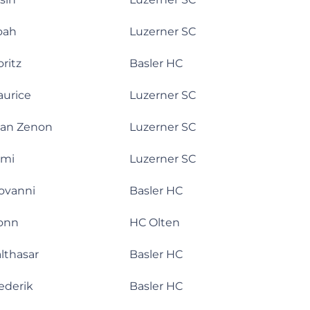
oah
Luzerner SC
ritz
Basler HC
urice
Luzerner SC
an Zenon
Luzerner SC
ami
Luzerner SC
ovanni
Basler HC
onn
HC Olten
lthasar
Basler HC
ederik
Basler HC