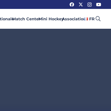
tionale
Match Center
Mini Hockey
Association
FR