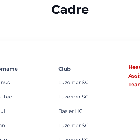
Cadre
Hea
orname
Club
Assi
inus
Luzerner SC
Tea
atteo
Luzerner SC
ul
Basler HC
nn
Luzerner SC
sin
Luzerner SC