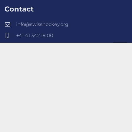
Contact
info@swisshockey.org
+41 41 342 19 00
Bahnhofweg 2, 6048 Horw, Switzerland