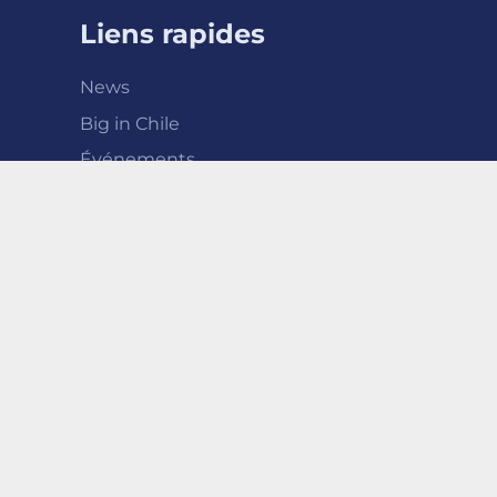
Liens rapides
News
Big in Chile
Événements
Équipe nationale
Match Center
Mini Hockey
Association
FR
© 2023 by Swiss Hockey |
Politique de confiden