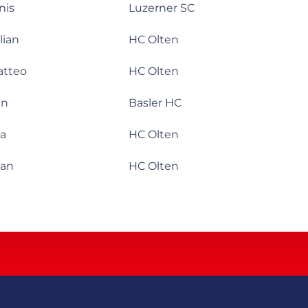
nis
Luzerner SC
lian
HC Olten
atteo
HC Olten
an
Basler HC
ia
HC Olten
ean
HC Olten