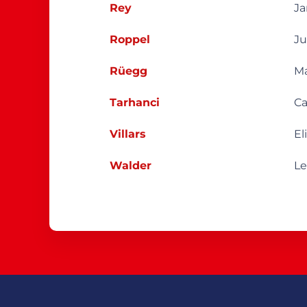
Rey
Ja
Roppel
Ju
Rüegg
M
Tarhanci
C
Villars
El
Walder
L