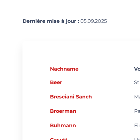
Dernière mise à jour :
05.09.2025
Nachname
V
Beer
St
Bresciani Sanch
M
Broerman
Pa
Buhmann
Fi
Casutt
Ur