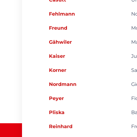
Fehlmann
N
Freund
Mo
Gähwiler
Ma
Kaiser
Ju
Korner
S
Nordmann
Gi
Peyer
Fi
Pliska
Ba
Reinhard
Fr