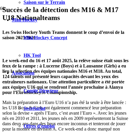
Saison sur le Terrain
Succès de la détection des M16 & M17
U18 Nationalteams
Mini Hockey
Les Swiss Hockey Youth Teams donnent le coup d’envoi de la
saison 2025/2026
Mini Hockey Concept
HK Tool
Le week-end du 16 et 17 août 2025, la relève suisse était sous les
feux de la rampe : à Lucerne (Boys) et à Lausanne (Girls) a eu
lieu la sélection des équipes nationales M16 et M18. Au total,
Association
124 talents ont présenté leurs capacités devant les yeux des
entraîneurs nationaux. Une attention particulière a été portée
aux équipes U16 qui se rendront l’année prochaine à Alanya
Comité Directeur
pour l’EuroHockey5s Championship.
Mais la préparation à l’Euro U16 n’a pas été la seule à être lancée :
les U18 Boys & Girls ont également commencé leur préparation
Secrétariat
selon la devise « après l’Euro, c’est avant l’Euro ». Avec les jeunes
nés en 2010 et 2011, les jeunes nés en 2009 représenteront la Suisse
dans deux ans dans des lieux encore inconnus et tenteront de jouer
Offres d’emploi
pour la montée en division A. Ce week-end a donc marqué non