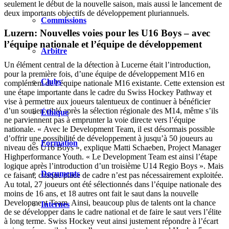
seulement le début de la nouvelle saison, mais aussi le lancement de
deux importants objectifs de développement pluriannuels.
Commissions
Luzern: Nouvelles voies pour les U16 Boys – avec
l’équipe nationale et l’équipe de développement
Arbitre
Un élément central de la détection à Lucerne était l’introduction,
pour la première fois, d’une équipe de développement M16 en
Clubs
complément de l’équipe nationale M16 existante. Cette extension est
une étape importante dans le cadre du Swiss Hockey Pathway et
vise à permettre aux joueurs talentueux de continuer à bénéficier
d’un soutien ciblé après la sélection régionale des M14, même s’ils
Éthique
ne parviennent pas à emprunter la voie directe vers l’équipe
nationale. « Avec le Development Team, il est désormais possible
d’offrir une possibilité de développement à jusqu’à 50 joueurs au
Formation
niveau des U16 Boys », explique Matti Schaeben, Project Manager
Highperformance Youth. « Le Development Team est ainsi l’étape
logique après l’introduction d’un troisième U14 Regio Boys ». Mais
Documents
ce faisant, chaque place de cadre n’est pas nécessairement exploitée.
Au total, 27 joueurs ont été sélectionnés dans l’équipe nationale des
moins de 16 ans, et 18 autres ont fait le saut dans la nouvelle
Development Team. Ainsi, beaucoup plus de talents ont la chance
Internes
de se développer dans le cadre national et de faire le saut vers l’élite
à long terme. Swiss Hockey veut ainsi justement répondre à l’écart