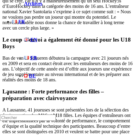
qui se crée, car il n’y a malheureusement qu’un seul Hockey5s
Archives
d’EuroHockey dans la catégorie des moins de 16 ans. L’entraîneur
national Xavier Santolaria s’exprime à ce sujet comme suit : « Nous
ne voulons pas perdre un joueur qui montre du potentiel. Le
FR
nouveau modèle nous donne la chance de travailler à long terme
avec un cercle plus large. »
Le coup d’envoi a également été donné pour les U18
EN
Boys
FR
Bas de van dr Schueren débutera la campagne avec 21 joueurs nés
en 2009 et sera en contact étroit avec les entraîneurs des moins de 16
ans. L’objectif de cette année est d’offrir aux joueurs une expérience
de jeu supplémentaire au niveau international et de les préparer aux
DE
réalités des moins de 18 ans.
Lausanne : Forte performance des filles –
préparation avec clairvoyance
A Lausanne, 41 joueuses se sont présentées lors de la sélection des
équipes nationales M16 et M18 filles. Les équipes d’entraîneurs ont
été impressionnées par la volonté de performance, le comportement
d’équipe et la qualité technique des participantes. Beaucoup d’entre
elles se sont distinguées en 2010 et veulent se battre pour une place