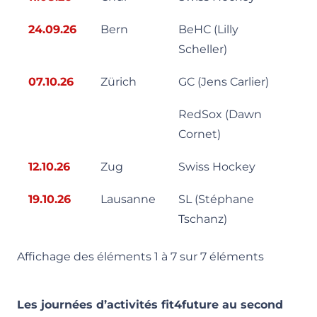
24.09.26
Bern
BeHC (Lilly
Scheller)
07.10.26
Zürich
GC (Jens Carlier)
RedSox (Dawn
Cornet)
12.10.26
Zug
Swiss Hockey
19.10.26
Lausanne
SL (Stéphane
Tschanz)
Affichage des éléments 1 à 7 sur 7 éléments
Les journées d’activités fit4future au second