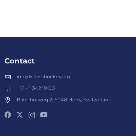
Contact
info@swisshockey.org
+41 41 342 19 00
Bahnhofweg 2, 6048 Horw, Switzerland