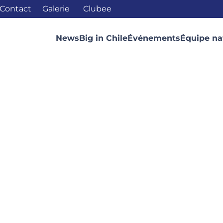
Contact
Galerie
Clubee
News
Big in Chile
Événements
Équipe na