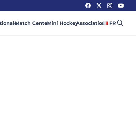
tionale
Match Center
Mini Hockey
Association
FR