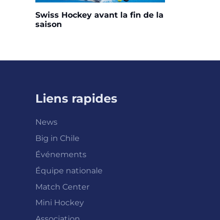
Swiss Hockey avant la fin de la
saison
Liens rapides
News
Big in Chile
Événements
Équipe nationale
Match Center
Mini Hockey
Association